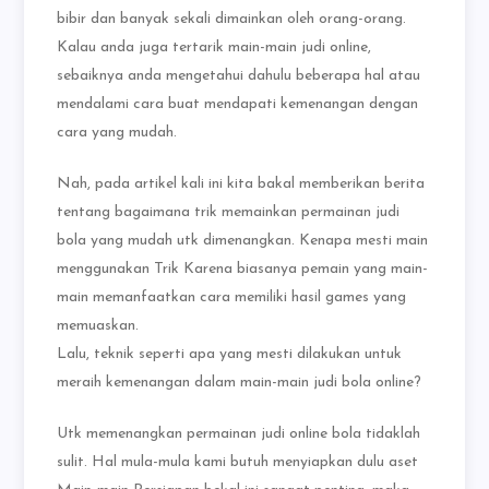
bibir dan banyak sekali dimainkan oleh orang-orang.
Kalau anda juga tertarik main-main judi online,
sebaiknya anda mengetahui dahulu beberapa hal atau
mendalami cara buat mendapati kemenangan dengan
cara yang mudah.
Nah, pada artikel kali ini kita bakal memberikan berita
tentang bagaimana trik memainkan permainan judi
bola yang mudah utk dimenangkan. Kenapa mesti main
menggunakan Trik Karena biasanya pemain yang main-
main memanfaatkan cara memiliki hasil games yang
memuaskan.
Lalu, teknik seperti apa yang mesti dilakukan untuk
meraih kemenangan dalam main-main judi bola online?
Utk memenangkan permainan judi online bola tidaklah
sulit. Hal mula-mula kami butuh menyiapkan dulu aset