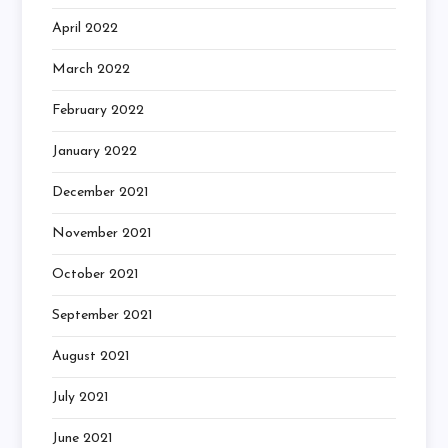
April 2022
March 2022
February 2022
January 2022
December 2021
November 2021
October 2021
September 2021
August 2021
July 2021
June 2021