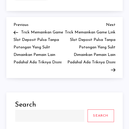
Previous
Next
Post
Previous
Next
Post
Post
Trick Memainkan Game
Trick Memainkan Game Link
navigation
Slot Deposit Pulsa Tanpa
Slot Deposit Pulsa Tanpa
Potongan Yang Sulit
Potongan Yang Sulit
Dimainkan Pemain Lain
Dimainkan Pemain Lain
Padahal Ada Triknya Disini
Padahal Ada Triknya Disini
Search
SEARCH