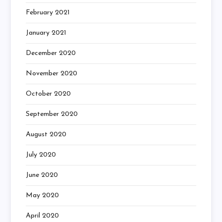
February 2021
January 2021
December 2020
November 2020
October 2020
September 2020
August 2020
July 2020
June 2020
May 2020
April 2020