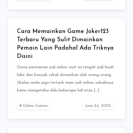
Cara Memainkan Game Joker123
Terbaru Yang Sulit Dimainkan
Pemain Lain Padahal Ada Triknya
Disini
Dunia permainan judi online saat ini tengah jadi buah
bibir dan banyak sekali dimainkan oleh orang-orang.
Jikalau anda juga tertarik main judi online, sebaiknya
kamu mengetahui dulu beberapa hal atau […]
Online Games