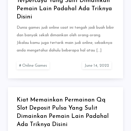
Terpercaya Yang Sulit Dimainkan
Pemain Lain Padahal Ada Triknya
Disini
Dunia games judi online saat ini tengah jadi buah bibir
dan banyak sekali dimainkan oleh orang-orang.
Jikalau kamu juga tertarik main judi online, sebaiknya
anda mengetahui dahulu beberapa hal atau […]
Online Games
Kiat Memainkan Permainan Qq
Slot Deposit Pulsa Yang Sulit
Dimainkan Pemain Lain Padahal
Ada Triknya Disini