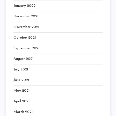
January 2022
December 2021
November 2021
October 2021
September 2021
August 2021
July 2021
June 2021
May 2021
April 2021
March 2021