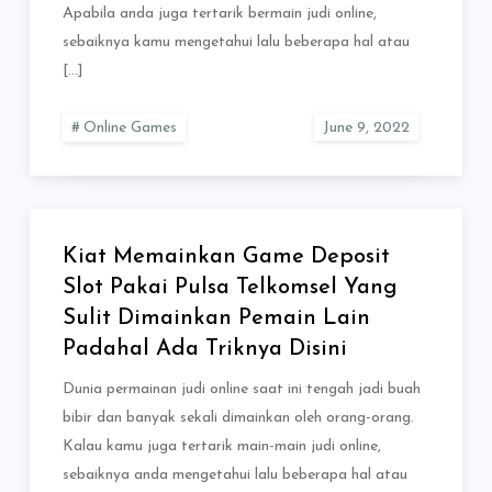
Apabila anda juga tertarik bermain judi online,
sebaiknya kamu mengetahui lalu beberapa hal atau
[…]
Online Games
Kiat Memainkan Game Deposit
Slot Pakai Pulsa Telkomsel Yang
Sulit Dimainkan Pemain Lain
Padahal Ada Triknya Disini
Dunia permainan judi online saat ini tengah jadi buah
bibir dan banyak sekali dimainkan oleh orang-orang.
Kalau kamu juga tertarik main-main judi online,
sebaiknya anda mengetahui lalu beberapa hal atau