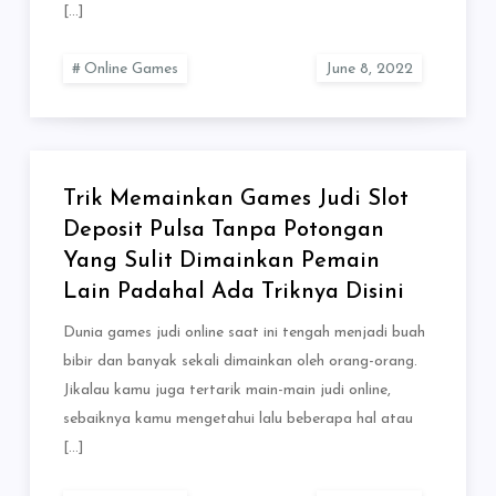
[…]
Online Games
Trik Memainkan Games Judi Slot
Deposit Pulsa Tanpa Potongan
Yang Sulit Dimainkan Pemain
Lain Padahal Ada Triknya Disini
Dunia games judi online saat ini tengah menjadi buah
bibir dan banyak sekali dimainkan oleh orang-orang.
Jikalau kamu juga tertarik main-main judi online,
sebaiknya kamu mengetahui lalu beberapa hal atau
[…]