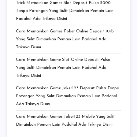
Trick Memainkan Games Slot Deposit Pulsa 5000
Tanpa Potongan Yang Sulit Dimainkan Pemain Lain
Padahal Ada Triknya Disini
Cara Memainkan Games Poker Online Deposit 10rb
Yang Sulit Dimainkan Pemain Lain Padahal Ada
Triknya Disini
Cara Memainkan Game Slot Online Deposit Pulsa
Yang Sulit Dimainkan Pemain Lain Padahal Ada
Triknya Disini
Cara Memainkan Game Joker123 Deposit Pulsa Tanpa
Potongan Yang Sulit Dimainkan Pemain Lain Padahal
Ada Triknya Disini
Cara Memainkan Games Joker123 Mobile Yang Sulit
Dimainkan Pemain Lain Padahal Ada Triknya Disini