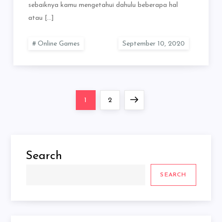
sebaiknya kamu mengetahui dahulu beberapa hal
atau […]
Online Games
Posts
Page
Page
Next
1
2
pagination
page
Search
SEARCH