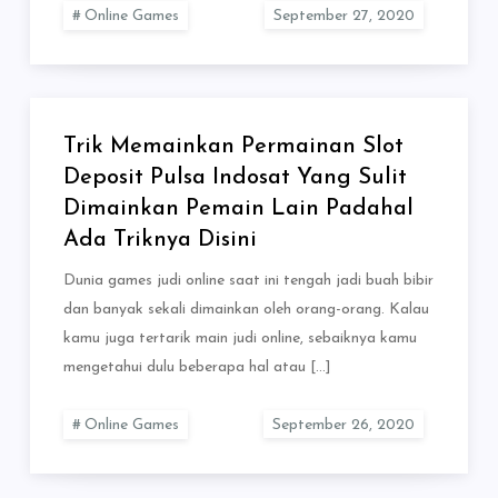
Online Games
Trik Memainkan Permainan Slot
Deposit Pulsa Indosat Yang Sulit
Dimainkan Pemain Lain Padahal
Ada Triknya Disini
Dunia games judi online saat ini tengah jadi buah bibir
dan banyak sekali dimainkan oleh orang-orang. Kalau
kamu juga tertarik main judi online, sebaiknya kamu
mengetahui dulu beberapa hal atau […]
Online Games