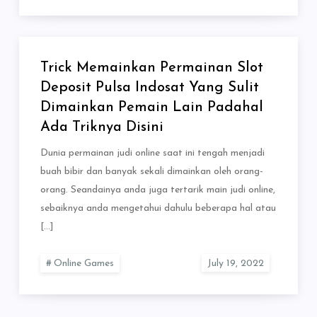
Trick Memainkan Permainan Slot
Deposit Pulsa Indosat Yang Sulit
Dimainkan Pemain Lain Padahal
Ada Triknya Disini
Dunia permainan judi online saat ini tengah menjadi
buah bibir dan banyak sekali dimainkan oleh orang-
orang. Seandainya anda juga tertarik main judi online,
sebaiknya anda mengetahui dahulu beberapa hal atau
[…]
Online Games