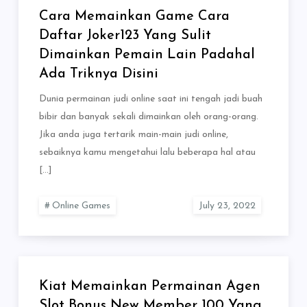
Cara Memainkan Game Cara
Daftar Joker123 Yang Sulit
Dimainkan Pemain Lain Padahal
Ada Triknya Disini
Dunia permainan judi online saat ini tengah jadi buah
bibir dan banyak sekali dimainkan oleh orang-orang.
Jika anda juga tertarik main-main judi online,
sebaiknya kamu mengetahui lalu beberapa hal atau
[…]
Online Games
Kiat Memainkan Permainan Agen
Slot Bonus New Member 100 Yang