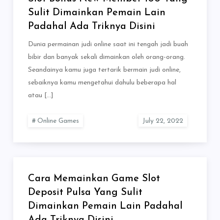
Sulit Dimainkan Pemain Lain
Padahal Ada Triknya Disini
Dunia permainan judi online saat ini tengah jadi buah
bibir dan banyak sekali dimainkan oleh orang-orang.
Seandainya kamu juga tertarik bermain judi online,
sebaiknya kamu mengetahui dahulu beberapa hal
atau […]
Online Games
Cara Memainkan Game Slot
Deposit Pulsa Yang Sulit
Dimainkan Pemain Lain Padahal