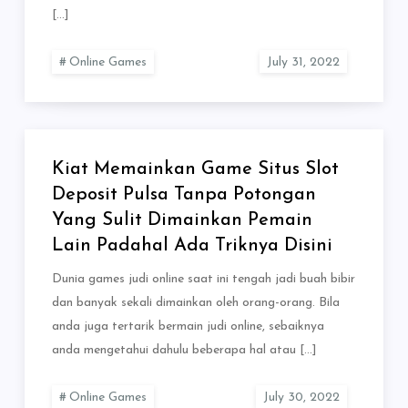
[…]
Online Games
Kiat Memainkan Game Situs Slot
Deposit Pulsa Tanpa Potongan
Yang Sulit Dimainkan Pemain
Lain Padahal Ada Triknya Disini
Dunia games judi online saat ini tengah jadi buah bibir
dan banyak sekali dimainkan oleh orang-orang. Bila
anda juga tertarik bermain judi online, sebaiknya
anda mengetahui dahulu beberapa hal atau […]
Online Games