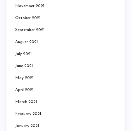
November 2021
October 2021
September 2021
August 2021
July 2021
June 2021
May 2021
April 2021
March 2021
February 2021
January 2021