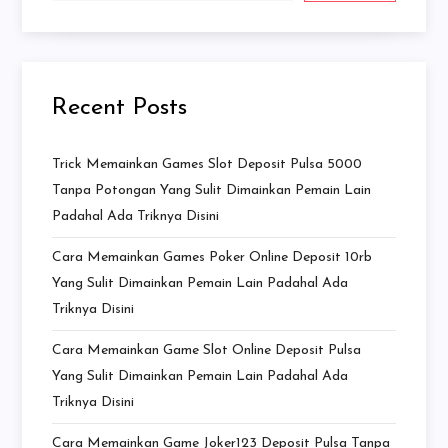
Recent Posts
Trick Memainkan Games Slot Deposit Pulsa 5000
Tanpa Potongan Yang Sulit Dimainkan Pemain Lain
Padahal Ada Triknya Disini
Cara Memainkan Games Poker Online Deposit 10rb
Yang Sulit Dimainkan Pemain Lain Padahal Ada
Triknya Disini
Cara Memainkan Game Slot Online Deposit Pulsa
Yang Sulit Dimainkan Pemain Lain Padahal Ada
Triknya Disini
Cara Memainkan Game Joker123 Deposit Pulsa Tanpa