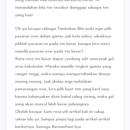
yang memiliki nilai oddsnya berwarna merah. Ini
menandakan bila tim tersebut dianggap sebagai tim
yang kuat.
Oh iya bosque sebagai Tambahan Bila anda ingin pilih
pasaran over dalam games judi bola online, sebaiknya
pilihlah pasaran ini pada tim besar. kenapa kita mesti
memilih pasaran over pada tim besar?
Rata rata tim besar dapat condong sulit mencetak gol
atau kebobolan. Mereka memiliki tingkat games yang
sangat tinggi, maka mampu mempertahankan dirinya
masing-masing. Jadi jikalau inign melalukan
pemasangan over, kita pilih buat tiim yang kecil saja,
karena kebanyakan disini bakal saling serang, maka gol
yang akan muncul lebih besar peluangnya.
Okelah bosque. kami rasa utk artikel kali ini cukup
sekian lalu ya. Sampai jumpa lagi pada artikel-artikel
berikutnya. Semoga Bermanfaat bye