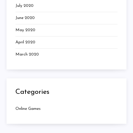
July 2020
June 2020
May 2020
April 2020
March 2020
Categories
Online Games