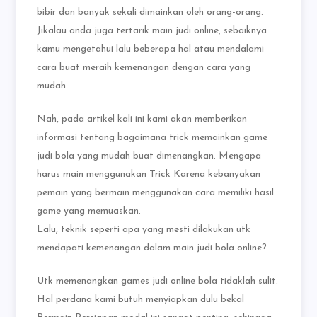
bibir dan banyak sekali dimainkan oleh orang-orang.
Jikalau anda juga tertarik main judi online, sebaiknya
kamu mengetahui lalu beberapa hal atau mendalami
cara buat meraih kemenangan dengan cara yang
mudah.
Nah, pada artikel kali ini kami akan memberikan
informasi tentang bagaimana trick memainkan game
judi bola yang mudah buat dimenangkan. Mengapa
harus main menggunakan Trick Karena kebanyakan
pemain yang bermain menggunakan cara memiliki hasil
game yang memuaskan.
Lalu, teknik seperti apa yang mesti dilakukan utk
mendapati kemenangan dalam main judi bola online?
Utk memenangkan games judi online bola tidaklah sulit.
Hal perdana kami butuh menyiapkan dulu bekal