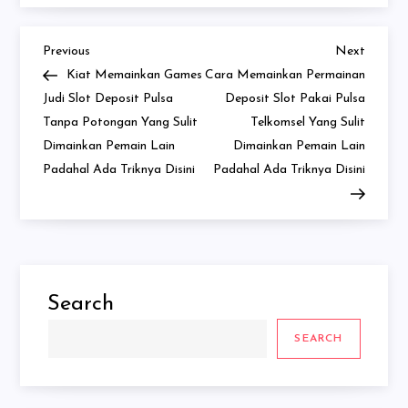
Previous
Next
Post
Previous
Next
Post
Post
Kiat Memainkan Games
Cara Memainkan Permainan
navigation
Judi Slot Deposit Pulsa
Deposit Slot Pakai Pulsa
Tanpa Potongan Yang Sulit
Telkomsel Yang Sulit
Dimainkan Pemain Lain
Dimainkan Pemain Lain
Padahal Ada Triknya Disini
Padahal Ada Triknya Disini
Search
SEARCH