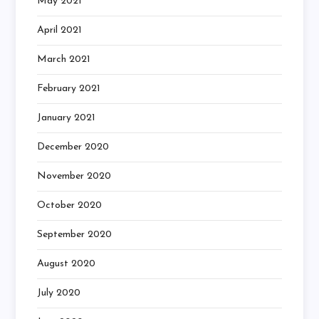
May 2021
April 2021
March 2021
February 2021
January 2021
December 2020
November 2020
October 2020
September 2020
August 2020
July 2020