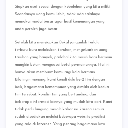
Siapkan aset sesuai dengan kebolehan yang kita miliki.
Seandainya uang kamu lebih, tidak ada salahnya
memakai modal besar agar hasil kemenangan yang
anda peroleh juga besar.
Setelah kita menyiapkan Bekal janganlah terlalu
terburu-buru melakukan taruhan, mengeluarkan uang
taruhan yang banyak, padahal kita masih baru bermain
mungkin belum menguasai betul permainannya. Hal ini
hanya akan membuat kamu rugi kala bermain.
Bila ingin menang, kami kenali dulu ke-2 tim dengan
baik, bagaimana kemampuan yang dimiliki oleh kedua
tim tersebut, kondisi tim yang bertanding, dan
beberapa informasi lainnya yang mudah kita cari. Kami
tidak perlu bingung meraih kabar ini, karena semua
sudah disediakan melalui beberapa website prediksi
yang ada di Internet. Yang penting bagaimana kita