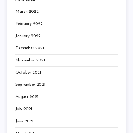
March 2022
February 2022
January 2022
December 2021
November 2021
October 2021
September 2021
August 2021
July 2021
June 2021