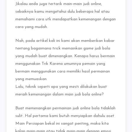
Jikalau anda juga tertarik main-main judi online,
sebaiknya kamu mengetahui dulu beberapa hal atau
memahami cara utk mendapatkan kemenangan dengan
cara yang mudah.
Nah, pada artikel kali ini kami akan memberikan kabar
tentang bagaimana trick memainkan game judi bola
yang mudah buat dimenangkan. Kenapa harus bermain
menggunakan Trik Karena umumnya pemain yang
bermain menggunakan cara memiliki hasil permainan
yang memuaskan.
Lalu, teknik seperti apa yang mesti dilakukan buat
meraih kemenangan dalam main judi bola online?
Buat memenangkan permainan judi online bola tidaklah
sulit. Hal pertama kami butuh menyiapkan dahulu aset
Main Persiapan bekal ini sangat penting, maka kita
kalap main-main atau tidak main-main dengan emosi.