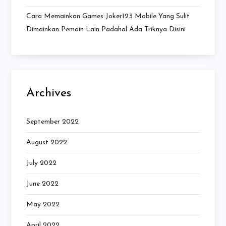
Cara Memainkan Games Joker123 Mobile Yang Sulit
Dimainkan Pemain Lain Padahal Ada Triknya Disini
Archives
September 2022
August 2022
July 2022
June 2022
May 2022
April 2022