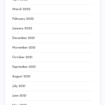
March 2022
February 2022
January 2022
December 2021
November 2021
October 2021
September 2021
August 2021
July 2021
June 2021