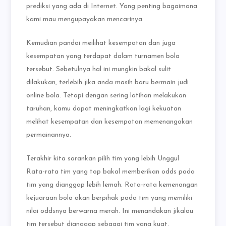
prediksi yang ada di Internet. Yang penting bagaimana
kami mau mengupayakan mencarinya.
Kemudian pandai meilihat kesempatan dan juga
kesempatan yang terdapat dalam turnamen bola
tersebut. Sebetulnya hal ini mungkin bakal sulit
dilakukan, terlebih jika anda masih baru bermain judi
online bola. Tetapi dengan sering latihan melakukan
taruhan, kamu dapat meningkatkan lagi kekuatan
melihat kesempatan dan kesempatan memenangakan
permainannya.
Terakhir kita sarankan pilih tim yang lebih Unggul
Rata-rata tim yang top bakal memberikan odds pada
tim yang dianggap lebih lemah. Rata-rata kemenangan
kejuaraan bola akan berpihak pada tim yang memiliki
nilai oddsnya berwarna merah. Ini menandakan jikalau
tim tersebut dianggap sebagai tim yang kuat.