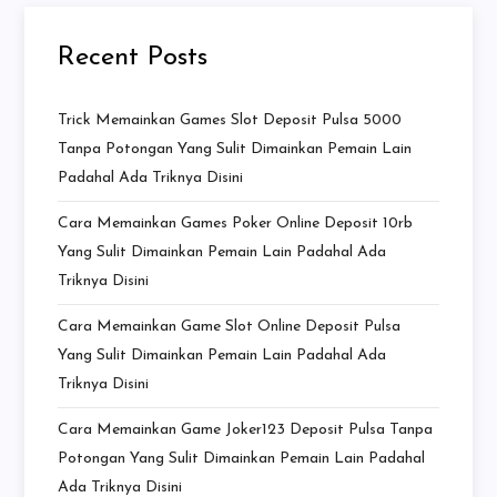
Recent Posts
Trick Memainkan Games Slot Deposit Pulsa 5000
Tanpa Potongan Yang Sulit Dimainkan Pemain Lain
Padahal Ada Triknya Disini
Cara Memainkan Games Poker Online Deposit 10rb
Yang Sulit Dimainkan Pemain Lain Padahal Ada
Triknya Disini
Cara Memainkan Game Slot Online Deposit Pulsa
Yang Sulit Dimainkan Pemain Lain Padahal Ada
Triknya Disini
Cara Memainkan Game Joker123 Deposit Pulsa Tanpa
Potongan Yang Sulit Dimainkan Pemain Lain Padahal
Ada Triknya Disini