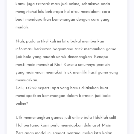
kamu juga tertarik main judi online, sebaiknya anda
mengetahui lalu beberapa hal atau mendalami cara
buat mendapatkan kemenangan dengan cara yang
mudah.
Nah, pada artikel kali ini kita bakal memberikan
informasi berkaitan bagaimana trick memainkan game
judi bola yang mudah untuk dimenangkan. Kenapa
mesti main memakai Kiat Karena umumnya pemain
yang main-main memakai trick memiliki hasil game yang
memuaskan.
Lalu, teknik seperti apa yang harus dilakukan buat
mendapatkan kemenangan dalam bermain judi bola
online?
Utk memenangkan games judi online bola tidaklah sulit.
Hal pertama kami perlu menyiapkan dulu aset Main
Persiapan modal ini sangat penting, maka kita kalap