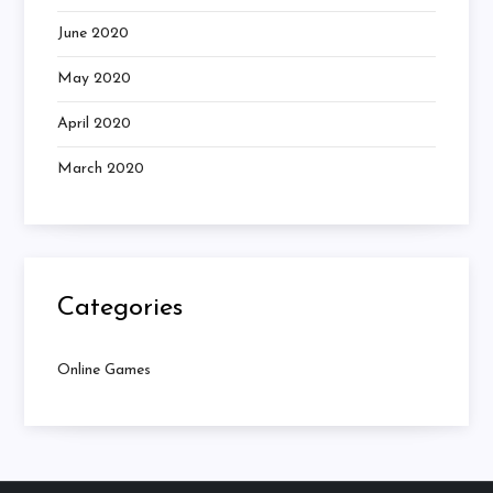
June 2020
May 2020
April 2020
March 2020
Categories
Online Games