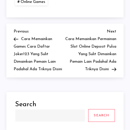
Online Games
Previous
Next
Post
Previous
Next
Post
Post
Cara Memainkan
Cara Memainkan Permainan
navigation
Games Cara Daftar
Slot Online Deposit Pulsa
Joker123 Yang Sulit
Yang Sulit Dimainkan
Dimainkan Pemain Lain
Pemain Lain Padahal Ada
Padahal Ada Triknya Disini
Triknya Disini
Search
SEARCH