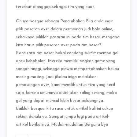
tersebut dianggap sebagai tim yang kuat.
Oh iya bosque sebagai Penambahan Bila anda ingin
pilih pasaran over dalam permainan judi bola online,
sebaiknya pilihlah pasaran ini pada tim besar. mengapa
kita harus pilih pasaran over pada tim besar?
Rata rata tim besar bakal condong sulit menempa gol
atau kebobolan. Mereka memiliki tingkat game yang
sangat tinggi, sehingga piawai mempertahankan beliau
masing-masing. Jadi jikalau inign melalukan
pemasangan over, kami memilih untuk tiim yang kecil
saja, karena umumnya disini akan saling serang, maka
gol yang dapat muncul lebih besar peluangnya.
Baiklah bosque. kita rasa untuk artikel kali ini cukup
sekian dahulu ya. Sampai jumpa lagi pada artikel-
artikel berikutnya. Mudah-mudahan Berguna bye