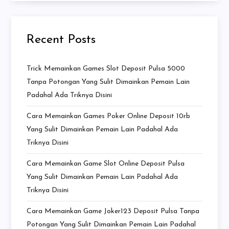
Recent Posts
Trick Memainkan Games Slot Deposit Pulsa 5000
Tanpa Potongan Yang Sulit Dimainkan Pemain Lain
Padahal Ada Triknya Disini
Cara Memainkan Games Poker Online Deposit 10rb
Yang Sulit Dimainkan Pemain Lain Padahal Ada
Triknya Disini
Cara Memainkan Game Slot Online Deposit Pulsa
Yang Sulit Dimainkan Pemain Lain Padahal Ada
Triknya Disini
Cara Memainkan Game Joker123 Deposit Pulsa Tanpa
Potongan Yang Sulit Dimainkan Pemain Lain Padahal