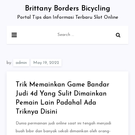
Skip
Brittany Borders Bicycling
to
Portal Tips dan Informasi Terbaru Slot Online
content
Search
for:
by:
admin
Trik Memainkan Game Bandar
Judi 4d Yang Sulit Dimainkan
Pemain Lain Padahal Ada
Triknya Disini
Dunia permainan judi online saat ini tengah menjadi
buah bibir dan banyak sekali dimainkan oleh orang-