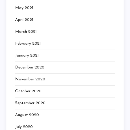
May 2021
April 2021
March 2021
February 2021
January 2021
December 2020
November 2020
October 2020
September 2020
August 2020
July 2020