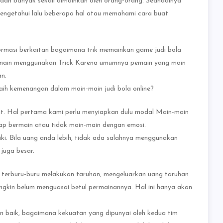
ir dan banyak sekali dimainkan oleh orang-orang. Seandainya
 mengetahui lalu beberapa hal atau memahami cara buat
formasi berkaitan bagaimana trik memainkan game judi bola
main menggunakan Trick Karena umumnya pemain yang main
an.
raih kemenangan dalam main-main judi bola online?
lit. Hal pertama kami perlu menyiapkan dulu modal Main-main
alap bermain atau tidak main-main dengan emosi.
iki. Bila uang anda lebih, tidak ada salahnya menggunakan
juga besar.
 terburu-buru melakukan taruhan, mengeluarkan uang taruhan
gkin belum menguasai betul permainannya. Hal ini hanya akan
gan baik, bagaimana kekuatan yang dipunyai oleh kedua tim