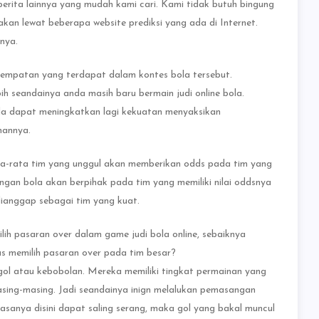
berita lainnya yang mudah kami cari. Kami tidak butuh bingung
akan lewat beberapa website prediksi yang ada di Internet.
nya.
sempatan yang terdapat dalam kontes bola tersebut.
ebih seandainya anda masih baru bermain judi online bola.
da dapat meningkatkan lagi kekuatan menyaksikan
annya.
Rata-rata tim yang unggul akan memberikan odds pada tim yang
gan bola akan berpihak pada tim yang memiliki nilai oddsnya
dianggap sebagai tim yang kuat.
ih pasaran over dalam game judi bola online, sebaiknya
rus memilih pasaran over pada tim besar?
gol atau kebobolan. Mereka memiliki tingkat permainan yang
sing-masing. Jadi seandainya inign melalukan pemasangan
biasanya disini dapat saling serang, maka gol yang bakal muncul