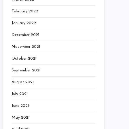
February 2022
January 2022
December 2021
November 2021
October 2021
September 2021
August 2021
July 2021
June 2021
May 2021