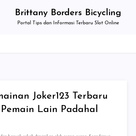
Brittany Borders Bicycling
Portal Tips dan Informasi Terbaru Slot Online
ainan Joker123 Terbaru
 Pemain Lain Padahal