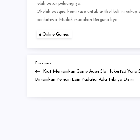
lebih besar peluangnya.
Okelah bosque. kami rasa untuk artikel kali ini cukup 
berikutnya. Mudah-mudahan Berguna bye
Online Games
Previous
Post
Previous
Post
Kiat Memainkan Game Agen Slot Joker123 Yang S
navigation
Dimainkan Pemain Lain Padahal Ada Triknya Disini