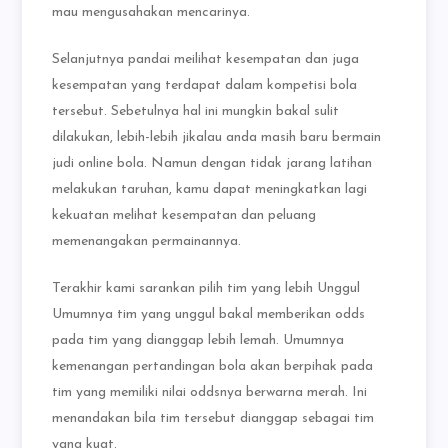
mau mengusahakan mencarinya.
Selanjutnya pandai meilihat kesempatan dan juga
kesempatan yang terdapat dalam kompetisi bola
tersebut. Sebetulnya hal ini mungkin bakal sulit
dilakukan, lebih-lebih jikalau anda masih baru bermain
judi online bola. Namun dengan tidak jarang latihan
melakukan taruhan, kamu dapat meningkatkan lagi
kekuatan melihat kesempatan dan peluang
memenangakan permainannya.
Terakhir kami sarankan pilih tim yang lebih Unggul
Umumnya tim yang unggul bakal memberikan odds
pada tim yang dianggap lebih lemah. Umumnya
kemenangan pertandingan bola akan berpihak pada
tim yang memiliki nilai oddsnya berwarna merah. Ini
menandakan bila tim tersebut dianggap sebagai tim
yang kuat.