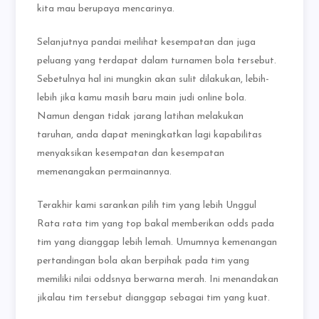
kita mau berupaya mencarinya.
Selanjutnya pandai meilihat kesempatan dan juga
peluang yang terdapat dalam turnamen bola tersebut.
Sebetulnya hal ini mungkin akan sulit dilakukan, lebih-
lebih jika kamu masih baru main judi online bola.
Namun dengan tidak jarang latihan melakukan
taruhan, anda dapat meningkatkan lagi kapabilitas
menyaksikan kesempatan dan kesempatan
memenangakan permainannya.
Terakhir kami sarankan pilih tim yang lebih Unggul
Rata rata tim yang top bakal memberikan odds pada
tim yang dianggap lebih lemah. Umumnya kemenangan
pertandingan bola akan berpihak pada tim yang
memiliki nilai oddsnya berwarna merah. Ini menandakan
jikalau tim tersebut dianggap sebagai tim yang kuat.