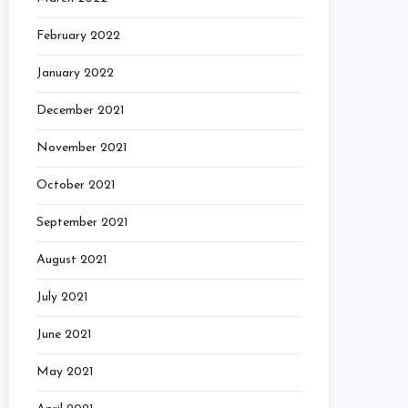
February 2022
January 2022
December 2021
November 2021
October 2021
September 2021
August 2021
July 2021
June 2021
May 2021