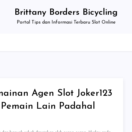
Brittany Borders Bicycling
Portal Tips dan Informasi Terbaru Slot Online
ainan Agen Slot Joker123
 Pemain Lain Padahal