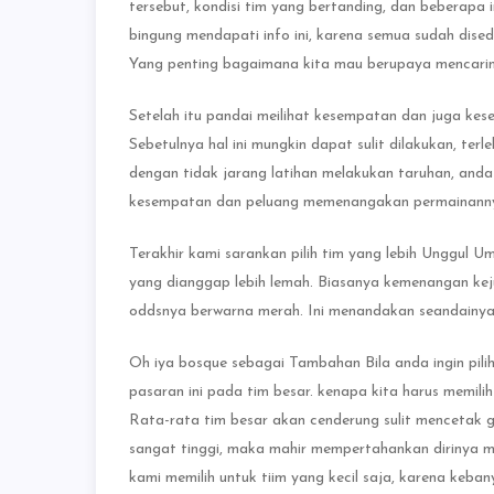
tersebut, kondisi tim yang bertanding, dan beberapa 
bingung mendapati info ini, karena semua sudah disedi
Yang penting bagaimana kita mau berupaya mencarin
Setelah itu pandai meilihat kesempatan dan juga ke
Sebetulnya hal ini mungkin dapat sulit dilakukan, terl
dengan tidak jarang latihan melakukan taruhan, an
kesempatan dan peluang memenangakan permainann
Terakhir kami sarankan pilih tim yang lebih Unggul
yang dianggap lebih lemah. Biasanya kemenangan keju
oddsnya berwarna merah. Ini menandakan seandainya 
Oh iya bosque sebagai Tambahan Bila anda ingin pilih
pasaran ini pada tim besar. kenapa kita harus memili
Rata-rata tim besar akan cenderung sulit mencetak 
sangat tinggi, maka mahir mempertahankan dirinya ma
kami memilih untuk tiim yang kecil saja, karena keban