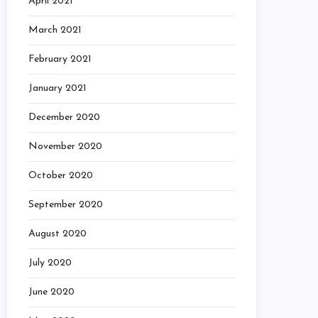
April 2021
March 2021
February 2021
January 2021
December 2020
November 2020
October 2020
September 2020
August 2020
July 2020
June 2020