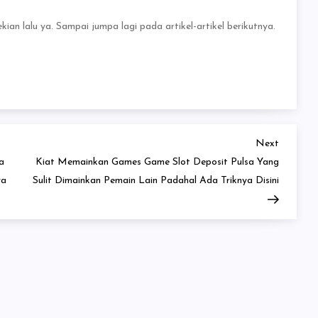
ekian lalu ya. Sampai jumpa lagi pada artikel-artikel berikutnya.
Next
Next
Post
a
Kiat Memainkan Games Game Slot Deposit Pulsa Yang
ya
Sulit Dimainkan Pemain Lain Padahal Ada Triknya Disini