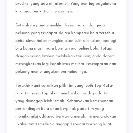
prediksi yang ada di Internet. Yang penting bagaimana
kita mau berikhtiar mencarinya.
Setelah itu pandai meilihat kesempatan dan juga
peluang yang terdapat dalam kompetisi bola tersebut.
Sebetulnya hal ini mungkin akan sulit dilakukan, apalagi
bila kamu masih baru bermain judi online bola. Tetapi
dengan sering latihan melakukan taruhan, anda dapat
meningkatkan lagi kapabilitas melihat kesempatan dan
peluang memenangakan permainannya.
Terakhir kami sarankan pilih tim yang lebih Top Rata-
rata tim yang top akan memberikan odds pada tim
yang dianggap lebih lemah. Kebanyakan kemenangan
pertandingan bola akan berpihak pada tim yang
memiliki nilai oddsnya berwarna merah. Ini menandakan
jikalau tim tersebut dianggap sebagai tim yang kuat.