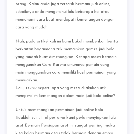
orang. Kalau anda juga tertarik bermain judi online,
sebaiknya anda mengetahui lalu beberapa hal atau
memahami cara buat mendapati kemenangan dengan
cara yang mudah.
Nah, pada artikel kali ini kami bakal memberikan berita
berkaitan bagaimana trik memainkan games judi bola
yang mudah buat dimenangkan. Kenapa mesti bermain
menggunakan Cara Karena umumnya pemain yang
main menggunakan cara memiliki hasil permainan yang
memuaskan.
Lalu, teknik seperti apa yang mesti dilakukan utk
memperoleh kemenangan dalam main judi bola online?
Untuk memenangkan permainan judi online bola
tidaklah sulit. Hal pertama kami perlu menyiapkan lalu
aset Bermain Persiapan aset ini sangat penting, maka
kita kalap bermain atau tidak bermain dengan emosi.