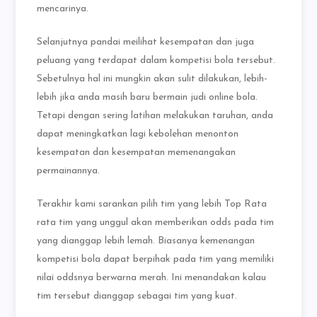
mencarinya.
Selanjutnya pandai meilihat kesempatan dan juga
peluang yang terdapat dalam kompetisi bola tersebut.
Sebetulnya hal ini mungkin akan sulit dilakukan, lebih-
lebih jika anda masih baru bermain judi online bola.
Tetapi dengan sering latihan melakukan taruhan, anda
dapat meningkatkan lagi kebolehan menonton
kesempatan dan kesempatan memenangakan
permainannya.
Terakhir kami sarankan pilih tim yang lebih Top Rata
rata tim yang unggul akan memberikan odds pada tim
yang dianggap lebih lemah. Biasanya kemenangan
kompetisi bola dapat berpihak pada tim yang memiliki
nilai oddsnya berwarna merah. Ini menandakan kalau
tim tersebut dianggap sebagai tim yang kuat.