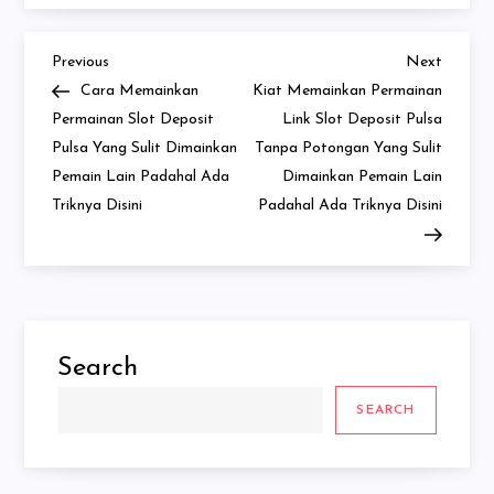
Previous
Next
Post
Previous
Next
Post
Post
Cara Memainkan
Kiat Memainkan Permainan
navigation
Permainan Slot Deposit
Link Slot Deposit Pulsa
Pulsa Yang Sulit Dimainkan
Tanpa Potongan Yang Sulit
Pemain Lain Padahal Ada
Dimainkan Pemain Lain
Triknya Disini
Padahal Ada Triknya Disini
Search
SEARCH