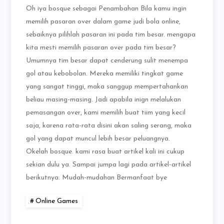
Oh iya bosque sebagai Penambahan Bila kamu ingin
memilih pasaran over dalam game judi bola online,
sebaiknya pilihlah pasaran ini pada tim besar. mengapa
kita mesti memilih pasaran over pada tim besar?
Umumnya tim besar dapat cenderung sulit menempa
gol atau kebobolan. Mereka memiliki tingkat game
yang sangat tinggi, maka sanggup mempertahankan
beliau masing-masing. Jadi apabila inign melalukan
pemasangan over, kami memilih buat tiim yang kecil
saja, karena rata-rata disini akan saling serang, maka
gol yang dapat muncul lebih besar peluangnya.
Okelah bosque. kami rasa buat artikel kali ini cukup
sekian dulu ya. Sampai jumpa lagi pada artikel-artikel
berikutnya. Mudah-mudahan Bermanfaat bye
Online Games