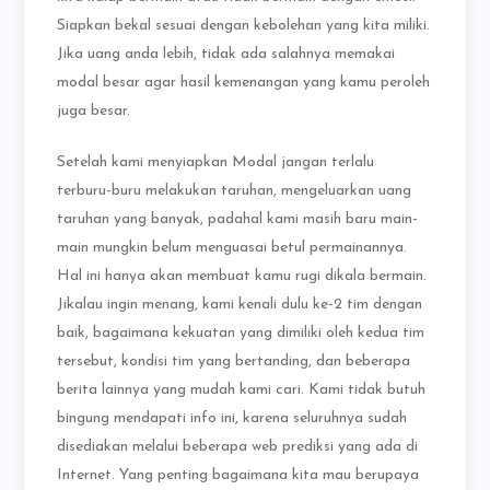
Siapkan bekal sesuai dengan kebolehan yang kita miliki.
Jika uang anda lebih, tidak ada salahnya memakai
modal besar agar hasil kemenangan yang kamu peroleh
juga besar.
Setelah kami menyiapkan Modal jangan terlalu
terburu-buru melakukan taruhan, mengeluarkan uang
taruhan yang banyak, padahal kami masih baru main-
main mungkin belum menguasai betul permainannya.
Hal ini hanya akan membuat kamu rugi dikala bermain.
Jikalau ingin menang, kami kenali dulu ke-2 tim dengan
baik, bagaimana kekuatan yang dimiliki oleh kedua tim
tersebut, kondisi tim yang bertanding, dan beberapa
berita lainnya yang mudah kami cari. Kami tidak butuh
bingung mendapati info ini, karena seluruhnya sudah
disediakan melalui beberapa web prediksi yang ada di
Internet. Yang penting bagaimana kita mau berupaya