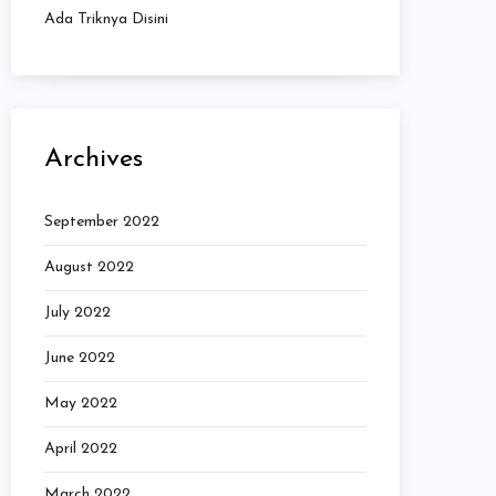
Ada Triknya Disini
Archives
September 2022
August 2022
July 2022
June 2022
May 2022
April 2022
March 2022