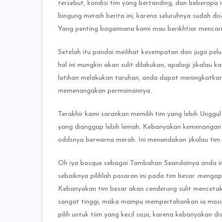
tersebut, kondisi tim yang bertanding, dan beberapa 
bingung meraih berita ini, karena seluruhnya sudah di
Yang penting bagaimana kami mau berikhtiar mencari
Setelah itu pandai meilihat kesempatan dan juga pel
hal ini mungkin akan sulit dilakukan, apalagi jikalau
latihan melakukan taruhan, anda dapat meningkatkan
memenangakan permainannya.
Terakhir kami sarankan memilih tim yang lebih Ungg
yang dianggap lebih lemah. Kebanyakan kemenangan k
oddsnya berwarna merah. Ini menandakan jikalau tim 
Oh iya bosque sebagai Tambahan Seandainya anda ing
sebaiknya pilihlah pasaran ini pada tim besar. menga
Kebanyakan tim besar akan cenderung sulit mencetak
sangat tinggi, maka mampu mempertahankan ia masing
pilih untuk tiim yang kecil saja, karena kebanyakan di