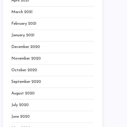
April 2021
March 2021
February 2021
January 2021
December 2020
November 2020
October 2020
September 2020
August 2020
July 2020
June 2020