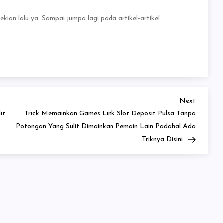
sekian lalu ya. Sampai jumpa lagi pada artikel-artikel
Next
Next
Post
it
Trick Memainkan Games Link Slot Deposit Pulsa Tanpa
Potongan Yang Sulit Dimainkan Pemain Lain Padahal Ada
Triknya Disini