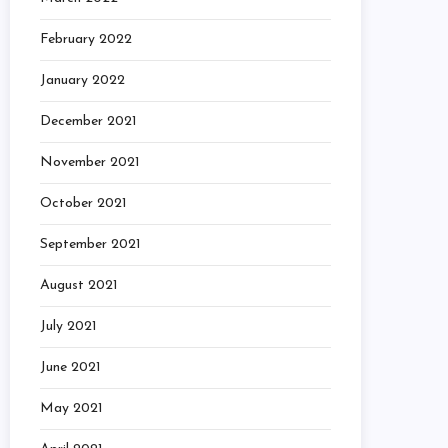
February 2022
January 2022
December 2021
November 2021
October 2021
September 2021
August 2021
July 2021
June 2021
May 2021