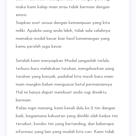
maka kami kalap main atau tidak bermain dengan
emosi.
Siapkan aset sesuai dengan kemampuan yang kita
miliki. Apabila uang anda lebih, tidak ada salahnya
memakai modal besar biar hasil kemenangan yang
kamu peroleh juga besar.
Setelah kami menyiapkan Modal janganlah terlalu
terburu-buru melakukan taruhan, mengeluarkan uang
taruhan yang banyak, padahal kita masih baru main-
main mungkin belum menguasai betul permainannya.
Hal ini hanya dapat membuat anda rugi diwaktu
bermain.
Kalau ingin menang, kami kenali dulu ke-2 tim dengan
baik, bagaimana kekuatan yang dimiliki oleh kedua tim
tersebut, kondisi tim yang bertanding, dan beberapa
informasi yang lain yang mudah kita cari. Kami tidak