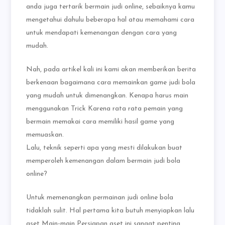
anda juga tertarik bermain judi online, sebaiknya kamu
mengetahui dahulu beberapa hal atau memahami cara
untuk mendapati kemenangan dengan cara yang
mudah.
Nah, pada artikel kali ini kami akan memberikan berita
berkenaan bagaimana cara memainkan game judi bola
yang mudah untuk dimenangkan. Kenapa harus main
menggunakan Trick Karena rata rata pemain yang
bermain memakai cara memiliki hasil game yang
memuaskan.
Lalu, teknik seperti apa yang mesti dilakukan buat
memperoleh kemenangan dalam bermain judi bola
online?
Untuk memenangkan permainan judi online bola
tidaklah sulit. Hal pertama kita butuh menyiapkan lalu
aset Main-main Persiapan aset ini sangat penting,