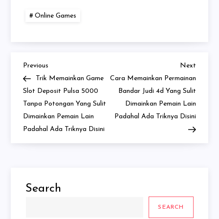
Online Games
Previous
Next
Post
Previous
Next
Post
Post
Trik Memainkan Game
Cara Memainkan Permainan
navigation
Slot Deposit Pulsa 5000
Bandar Judi 4d Yang Sulit
Tanpa Potongan Yang Sulit
Dimainkan Pemain Lain
Dimainkan Pemain Lain
Padahal Ada Triknya Disini
Padahal Ada Triknya Disini
Search
SEARCH