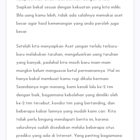
Siapkan bekal sesuai dengan kekuatan yang kita miliki.
Bila uang kamu lebih, tidak ada salahnya memakai aset
besar agar hasil kemenangan yang anda peroleh juga
besar.
Setelah kita menyiapkan Aset jangan terlalu terburu-
buru melakukan taruhan, mengeluarkan uang taruhan
yang banyak, padahal kita masih baru main-main
mungkin belum menguasai betul permainannya. Hal ini
hanya bakal membuat kamu rugi dikala bermain.
Seandainya ingin menang, kami kenali lalu ke-2 tim
dengan baik, bagaimana kebolehan yang dimiliki oleh
ke-2 tim tersebut, kondisi tim yang bertanding, dan
beberapa kabar lainnya yang mudah kami cari. Kita
tidak perlu bingung mendapati berita ini, karena
seluruhnya sudah disediakan melalui beberapa situs
prediksi yang ada di Internet. Yang penting bagaimana