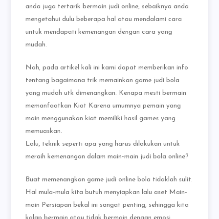
anda juga tertarik bermain judi online, sebaiknya anda
mengetahui dulu beberapa hal atau mendalami cara
untuk mendapati kemenangan dengan cara yang
mudah.
Nah, pada artikel kali ini kami dapat memberikan info
tentang bagaimana trik memainkan game judi bola
yang mudah utk dimenangkan. Kenapa mesti bermain
memanfaatkan Kiat Karena umumnya pemain yang
main menggunakan kiat memiliki hasil games yang
memuaskan.
Lalu, teknik seperti apa yang harus dilakukan untuk
meraih kemenangan dalam main-main judi bola online?
Buat memenangkan game judi online bola tidaklah sulit.
Hal mula-mula kita butuh menyiapkan lalu aset Main-
main Persiapan bekal ini sangat penting, sehingga kita
kalap bermain atau tidak bermain dengan emosi.