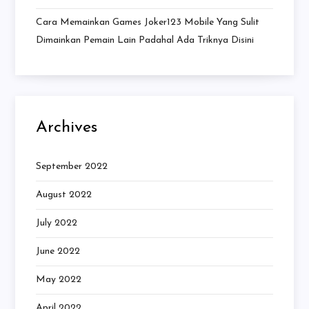
Cara Memainkan Games Joker123 Mobile Yang Sulit
Dimainkan Pemain Lain Padahal Ada Triknya Disini
Archives
September 2022
August 2022
July 2022
June 2022
May 2022
April 2022