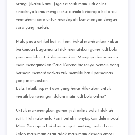
orang. Jikalau kamu juga tertarik main judi online,
sebaiknya kamu mengetahui dahulu beberapa hal atau
memahami cara untuk mendapati kemenangan dengan
cara yang mudah.
Nah, pada artikel kali ini kami bakal memberikan kabar
berkenaan bagaimana trick memainkan game judi bola
yang mudah untuk dimenangkan. Mengapa harus main-
main menggunakan Cara Karena biasanya pemain yang
bermain memanfaatkan trik memiliki hasil permainan
yang memuaskan.
Lalu, teknik seperti apa yang harus dilakukan untuk
meraih kemenangan dalam main judi bola online?
Untuk memenangkan games judi online bola tidaklah
sulit. Hal mula-mula kami butuh menyiapkan dulu modal
Main Persiapan bekal ini sangat penting, maka kami
kalap main-main atau tidak main-main dengan emosi.