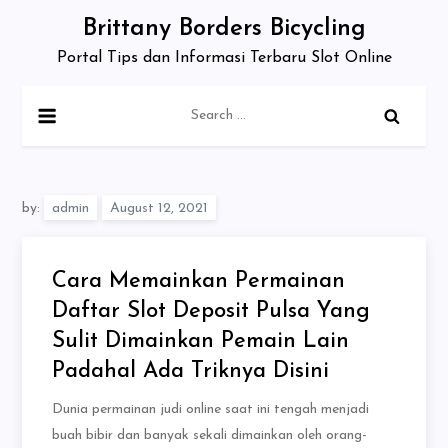
Skip
Brittany Borders Bicycling
to
Portal Tips dan Informasi Terbaru Slot Online
content
Search
for:
by:
admin
Cara Memainkan Permainan
Daftar Slot Deposit Pulsa Yang
Sulit Dimainkan Pemain Lain
Padahal Ada Triknya Disini
Dunia permainan judi online saat ini tengah menjadi
buah bibir dan banyak sekali dimainkan oleh orang-