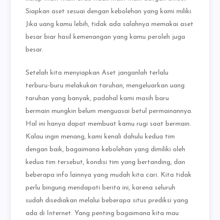
Siapkan aset sesuai dengan kebolehan yang kami miliki.
Jika uang kamu lebih, tidak ada salahnya memakai aset
besar biar hasil kemenangan yang kamu peroleh juga
besar.
Setelah kita menyiapkan Aset janganlah terlalu
terburu-buru melakukan taruhan, mengeluarkan uang
taruhan yang banyak, padahal kami masih baru
bermain mungkin belum menguasai betul permainannya.
Hal ini hanya dapat membuat kamu rugi saat bermain.
Kalau ingin menang, kami kenali dahulu kedua tim
dengan baik, bagaimana kebolehan yang dimiliki oleh
kedua tim tersebut, kondisi tim yang bertanding, dan
beberapa info lainnya yang mudah kita cari. Kita tidak
perlu bingung mendapati berita ini, karena seluruh
sudah disediakan melalui beberapa situs prediksi yang
ada di Internet. Yang penting bagaimana kita mau