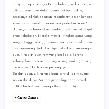
Oh iya bosque sebagai Penambahan Jika kamu ingin
pilih pasaran over dalam game judi bola online,
sebaiknya pilihlah pasaran ini pada tim besar. kenapa
kami harus memilih pasaran over pada tim besar?
Biasanya tim besar akan condong sulit mencetak gol
atau kebobolan. Mereka memiliki tingkat game yang
sangat tinggi, sehingga mampu mempertahankan dia
masing-masing. Jadi jika inign melalukan pemasangan
over, kita pilih buat tiim yang kecil saja, karena
kebanyakan disini akan saling serang, maka gol yang
akan muncul lebih besar peluangnya.
Baiklah bosque. kita rasa buat artikel kali ini cukup
sekian dahulu ya. Sampai jumpa lagi pada artikel-
artikel berikutnya. Semoga Bermanfaat bye
Online Games