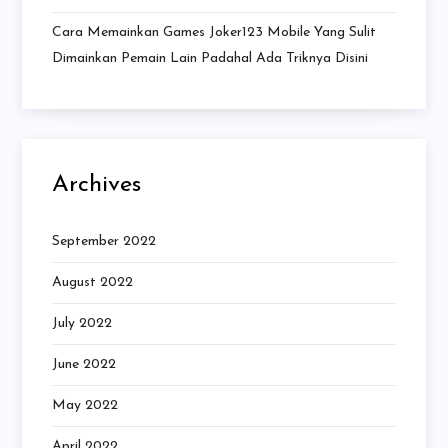
Cara Memainkan Games Joker123 Mobile Yang Sulit
Dimainkan Pemain Lain Padahal Ada Triknya Disini
Archives
September 2022
August 2022
July 2022
June 2022
May 2022
April 2022