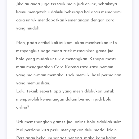
Jikalau anda juga tertarik main judi online, sebaiknya
kamu mengetahui dahulu beberapa hal atau memahami
cara untuk mendapatkan kemenangan dengan cara
yang mudah.
Nah, pada artikel kali ini kami akan memberikan info
menyangkut bagaimana trick memainkan game judi
bola yang mudah untuk dimenangkan. Kenapa mesti
main menggunakan Cara Karena rata-rata pemain
yang main-main memakai trick memiliki hasil permainan
yang memuaskan.
Lalu, teknik seperti apa yang mesti dilakukan untuk
memperoleh kemenangan dalam bermain judi bola
online?
Utk memenangkan games judi online bola tidaklah sulit.
Hal perdana kita perlu menyiapkan dulu modal Main
Persiapan bekal ini sangat penting, maka kami kalap