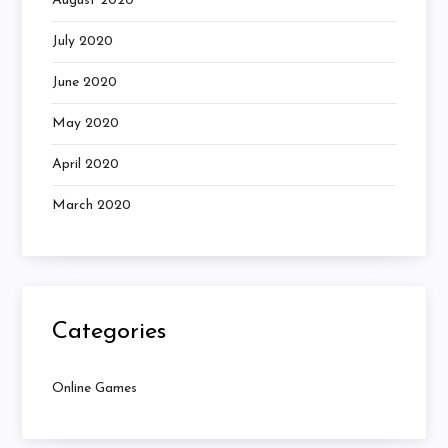
August 2020
July 2020
June 2020
May 2020
April 2020
March 2020
Categories
Online Games