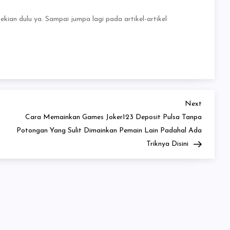
sekian dulu ya. Sampai jumpa lagi pada artikel-artikel
Next
Next
Post
Cara Memainkan Games Joker123 Deposit Pulsa Tanpa
Potongan Yang Sulit Dimainkan Pemain Lain Padahal Ada
Triknya Disini