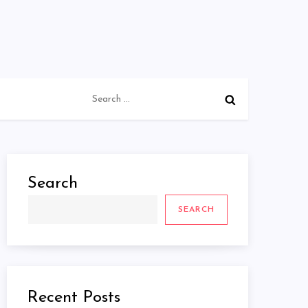
Search
for:
Search
SEARCH
Recent Posts