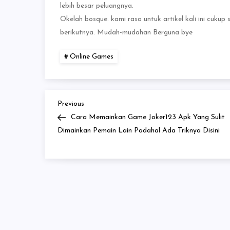
lebih besar peluangnya.
Okelah bosque. kami rasa untuk artikel kali ini cukup 
berikutnya. Mudah-mudahan Berguna bye
Online Games
Previous
Post
Previous
Post
Cara Memainkan Game Joker123 Apk Yang Sulit
navigation
Dimainkan Pemain Lain Padahal Ada Triknya Disini