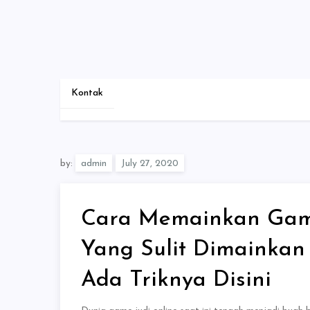
Skip
to
content
Kontak
by:
admin
Cara Memainkan Game
Yang Sulit Dimainkan
Ada Triknya Disini