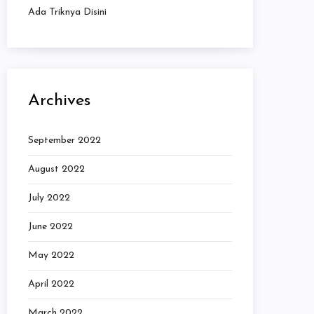
Ada Triknya Disini
Archives
September 2022
August 2022
July 2022
June 2022
May 2022
April 2022
March 2022