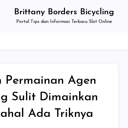
Brittany Borders Bicycling
Portal Tips dan Informasi Terbaru Slot Online
 Permainan Agen
ng Sulit Dimainkan
ahal Ada Triknya