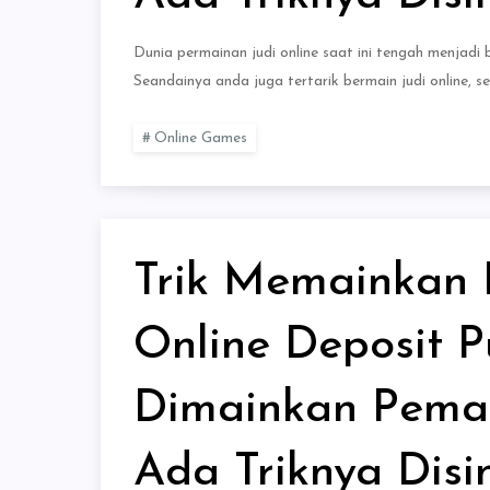
Dunia permainan judi online saat ini tengah menjadi 
Seandainya anda juga tertarik bermain judi online, 
Online Games
Trik Memainkan 
Online Deposit P
Dimainkan Pemai
Ada Triknya Disi