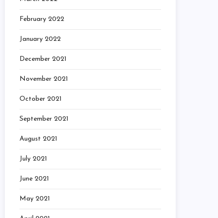
February 2022
January 2022
December 2021
November 2021
October 2021
September 2021
August 2021
July 2021
June 2021
May 2021